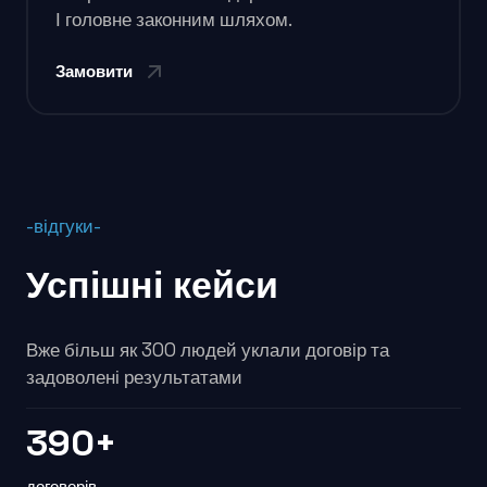
І головне законним шляхом.
Замовити
-відгуки-
Успішні кейси
Вже більш як 300 людей уклали договір та
задоволені результатами
390+
договорів