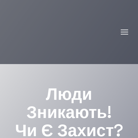
Люди
Зникають!
Чи Є Захист?