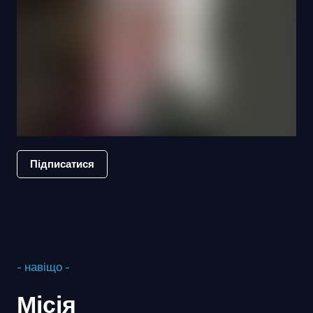
Підписатися
- навіщо -
Місія