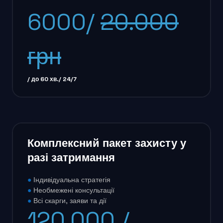
6000/
20.000
грн
/ до 60 хв./ 24/7
Комплексний пакет захисту у
разі затримання
●
Індивідуальна стратегія
●
Необмежені консультації
●
Всі скарги, заяви та дії
120.000 /