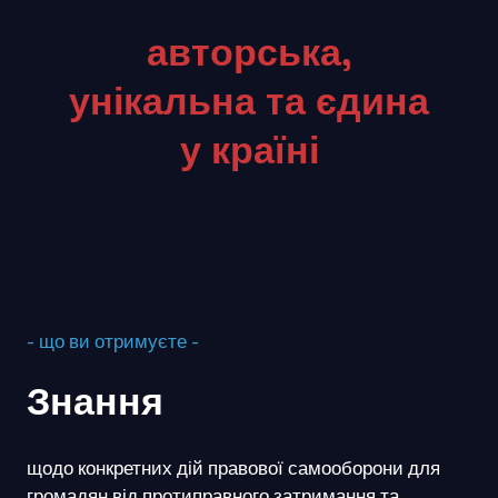
авторська,
унікальна та єдина
у країні
- що ви отримуєте -
Знання
щодо конкретних дій правової самооборони для
громадян від протиправного затримання та