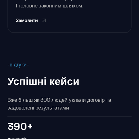
І головне законним шляхом.
Замовити
-відгуки-
Успішні кейси
Вже більш як 300 людей уклали договір та
задоволені результатами
390+
договорів