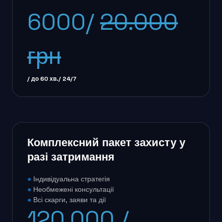
6000/
20.000
грн
/ до 60 хв./ 24/7
Комплексний пакет захисту у
разі затримання
●
Індивідуальна стратегія
●
Необмежені консультації
●
Всі скарги, заяви та дії
120.000 /