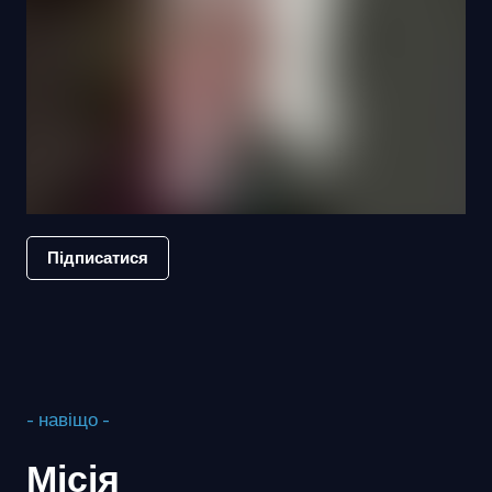
Підписатися
- навіщо -
Місія