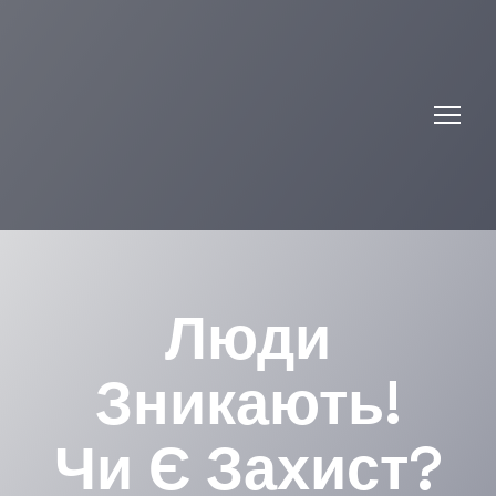
Люди
Зникають!
Чи Є Захист?