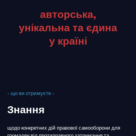
авторська,
унікальна та єдина
у країні
- що ви отримуєте -
Знання
щодо конкретних дій правової самооборони для
громадян від протиправного затримання та