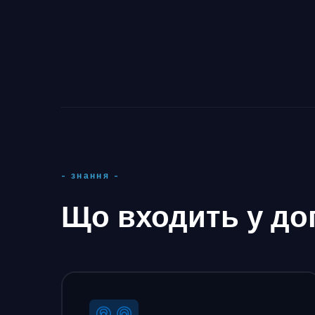
- знання -
Що входить у до