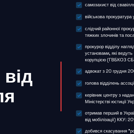
самозахист від свавілл
військова прокуратура
слідчий районної прок
тяжких злочинів та по
прокурор відділу нагля
установами, які ведуть
корупцією (ГВБКОЗ СБ
 від
адвокат з 20 грудня 200
голова відділень ассоці
ля
керівник центру з нада
Міністерстві юстиції Ук
отримав перший в Украї
від мобілізації) ККУ: 20
добився скасування "ро