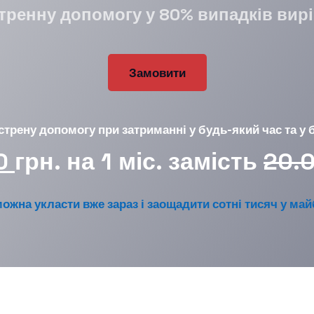
стренну допомогу у 80% випадків вир
Замовити
стрену допомогу при затриманні у будь-який час та у 
0
грн. на 1 міс. замість
20.
можна укласти вже зараз і заощадити сотні тисяч у ма