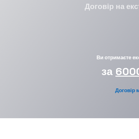
Договір на ек
Ви отримаєте ек
за
600
Договір 