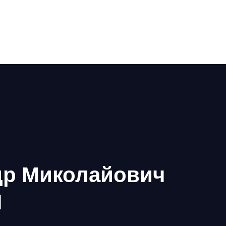
др Миколайович
Н