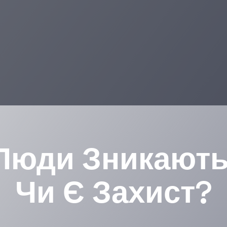
Люди Зникають
Чи Є Захист?