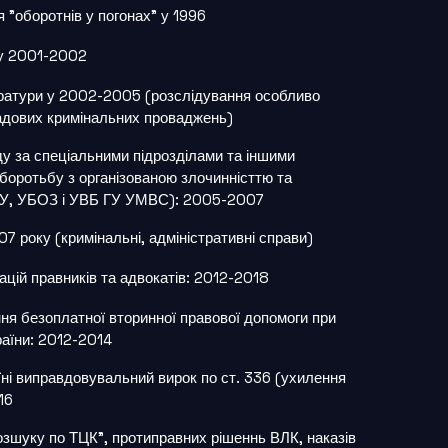
я "оборотнів у погонах" у 1996
 у 2001-2002
уратури у 2002-2005 (розслідування особливо
садових кримінальних проваджень)
ду за спеціальними підрозділами та іншими
 боротьбу з організованою злочинністтю та
У, УБОЗ і УВБ ГУ УМВС): 2005-2007
7 року (кримінальні, адміністративні справи)
ацій правників та адвокатів: 2012-2018
ння безоплатної вторинної правової допомоги при
раїни: 2012-2014
ні виправдовувальний вирок по ст. 336 (ухилення
16
зшуку по ТЦК", протиправних рішеннь ВЛК, наказів