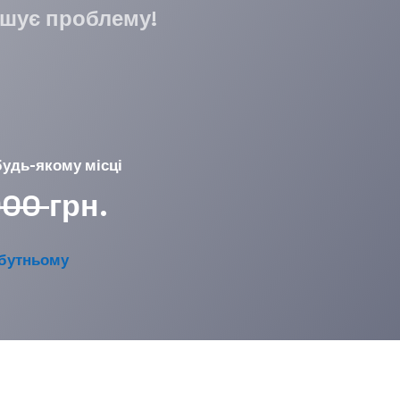
ішує проблему!
будь-якому місці
000
грн.
йбутньому