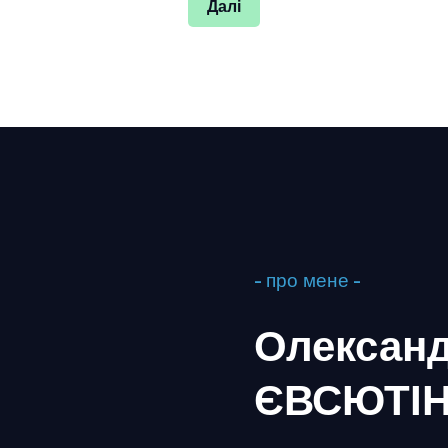
Далі
- про мене -
Олексан
ЄВСЮТІ