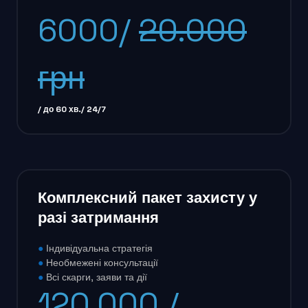
6000/
20.000
грн
/ до 60 хв./ 24/7
Комплексний пакет захисту у
разі затримання
●
Індивідуальна стратегія
●
Необмежені консультації
●
Всі скарги, заяви та дії
120.000 /