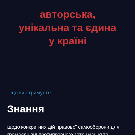
авторська,
унікальна та єдина
у країні
- що ви отримуєте -
Знання
щодо конкретних дій правової самооборони для
громадян від протиправного затримання та