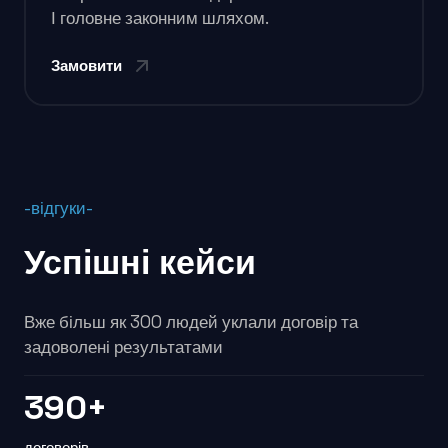
І головне законним шляхом.
Замовити
-відгуки-
Успішні кейси
Вже більш як 300 людей уклали договір та
задоволені результатами
390+
договорів