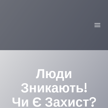
Люди
Зникають!
Чи Є Захист?