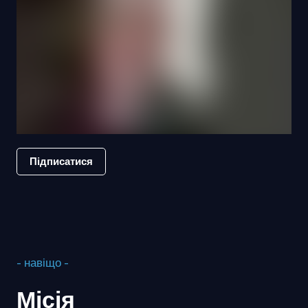
Підписатися
- навіщо -
Місія